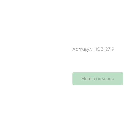
БУКЕТ 4563
Артикул:
НОВ_2719
1 550
р.
Нет в наличии